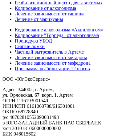
Реабилитационный центр для зависимых
Кодирование от алкоголизма
Лечение зависимости от гашиша
Лечение от марихуаны
Кодирование алкоголизма «Аквилонгом»
Кодирование "Торпеда" от алкоголизма
Процедура УБОД
Снятие ломки
Частный вытрезвитель в Артёме
Лечение зависимости от метадона
Лечение зависимости от мефедрона
Программа реабилитации 12 шагов
ООО «ЮгЭкоСервис»
Адрес: 344002, г. Артём,
ул. Орловская, 67, корп. 1, Артём
ОГРН 1116193001540
ИНН/КПП 6161060788/616301001
ОКПО 68778840
р/с 40702810552090031498
в ЮГО-ЗАПАДНЫЙ БАНК ПАО СБЕРБАНК
к/сч 30101810600000000602
БИК 046015602