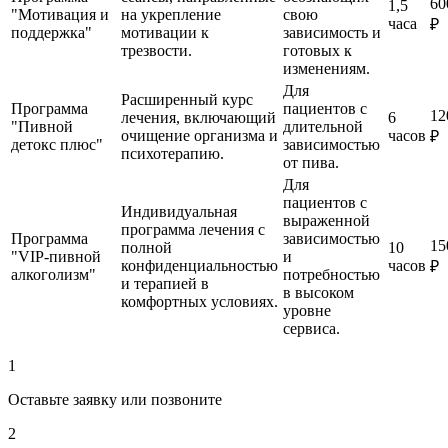
60
1,5
"Мотивация и
на укрепление
свою
часа
₽
поддержка"
мотивации к
зависимость и
трезвости.
готовых к
изменениям.
Для
Расширенный курс
Программа
пациентов с
12
лечения, включающий
6
"Пивной
длительной
очищение организма и
часов
₽
детокс плюс"
зависимостью
психотерапию.
от пива.
Для
пациентов с
Индивидуальная
выраженной
программа лечения с
Программа
зависимостью
15
полной
10
"VIP-пивной
и
конфиденциальностью
часов
₽
алкоголизм"
потребностью
и терапией в
в высоком
комфортных условиях.
уровне
сервиса.
1
Оставьте заявку или позвоните
2