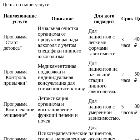
Цены на наши услуги
Наименование
Для кого
Описание
Срок
Ц
услуги
подходит
Начальная очистка
Для
организма от
Программа
пациентов с
40
продуктов распада
3
"Старт
легкими
алкоголя с учетом
часа
₽
детокса"
формами
специфики пивного
зависимости.
алкоголизма.
Для
Медикаментозная
пациентов на
Программа
поддержка и
50
начальной
2
"Контроль
индивидуальная
стадии
часа
₽
привычки"
консультация для
пивного
снижения тяги к пиву.
алкоголизма.
Детоксикация
Для
Программа
организма и
80
пациентов с
5
"Комплексное
восстановление
умеренной
часов
₽
очищение"
функций печени и
зависимостью.
почек.
Для
Психотерапевтические
пациентов,
Программа
сеансы, направленные
осознающих