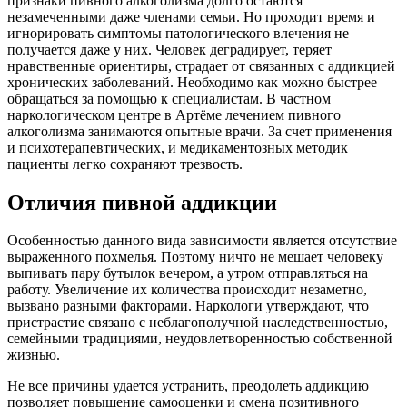
признаки пивного алкоголизма долго остаются
незамеченными даже членами семьи. Но проходит время и
игнорировать симптомы патологического влечения не
получается даже у них. Человек деградирует, теряет
нравственные ориентиры, страдает от связанных с аддикцией
хронических заболеваний. Необходимо как можно быстрее
обращаться за помощью к специалистам. В частном
наркологическом центре в Артёме лечением пивного
алкоголизма занимаются опытные врачи. За счет применения
и психотерапевтических, и медикаментозных методик
пациенты легко сохраняют трезвость.
Отличия пивной аддикции
Особенностью данного вида зависимости является отсутствие
выраженного похмелья. Поэтому ничто не мешает человеку
выпивать пару бутылок вечером, а утром отправляться на
работу. Увеличение их количества происходит незаметно,
вызвано разными факторами. Наркологи утверждают, что
пристрастие связано с неблагополучной наследственностью,
семейными традициями, неудовлетворенностью собственной
жизнью.
Не все причины удается устранить, преодолеть аддикцию
позволяет повышение самооценки и смена позитивного